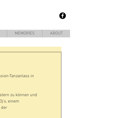
MEMORIES
ABOUT
usion-Tanzanlass in 
istern zu können und 
Dj's, einem 
 der 