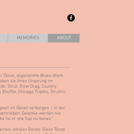
MEMORIES
ABOUT
ner Tänze, sogenannte Blues Idiom
haben sie ihren Ursprung im
ide, Strut, Slow Drag, Country
huffle, Chicago Triples, Struttin',
igkeit im Detail verborgen – in der
bertrieben, Gelenke werden nie
ke he or she has no bones."
leinen, lokalen Bands. Diese Tänze