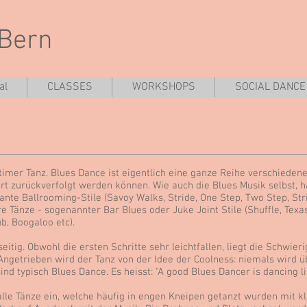
 Bern
al
CLASSES
WORKSHOPS
SOCIAL DANCE
ntimer Tanz. Blues Dance ist eigentlich eine ganze Reihe verschiede
rt zurückverfolgt werden können. Wie auch die Blues Musik selbst, 
gante Ballrooming-Stile (Savoy Walks, Stride, One Step, Two Step, Str
 Tänze - sogenannter Bar Blues oder Juke Joint Stile (Shuffle, Texas S
ub, Boogaloo etc).
itig. Obwohl die ersten Schritte sehr leichtfallen, liegt die Schwier
ngetrieben wird der Tanz von der Idee der Coolness: niemals wird ü
nd typisch Blues Dance. Es heisst: "A good Blues Dancer is dancing li
alle Tänze ein, welche häufig in engen Kneipen getanzt wurden mit k