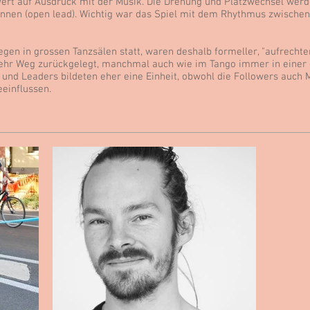
ert auf Ausdruck mit der Musik. Die Drehung und Platzwechsel werde
önnen (open lead). Wichtig war das Spiel mit dem Rhythmus zwische
egen in grossen Tanzsälen statt, waren deshalb formeller, "aufrecht
mehr Weg zurückgelegt, manchmal auch wie im Tango immer in einer
und Leaders bildeten eher eine Einheit, obwohl die Followers auch 
einflussen.