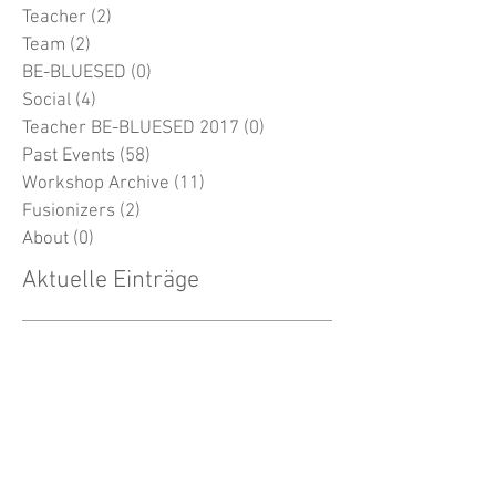
Opinions
(0)
0 Beiträge
Class
(3)
3 Beiträge
Teacher
(2)
2 Beiträge
Team
(2)
2 Beiträge
BE-BLUESED
(0)
0 Beiträge
Social
(4)
4 Beiträge
Teacher BE-BLUESED 2017
(0)
0 Beiträge
Past Events
(58)
58 Beiträge
Workshop Archive
(11)
11 Beiträge
Fusionizers
(2)
2 Beiträge
About
(0)
0 Beiträge
Aktuelle Einträge
22.07.26 - Sockel Blues Dance