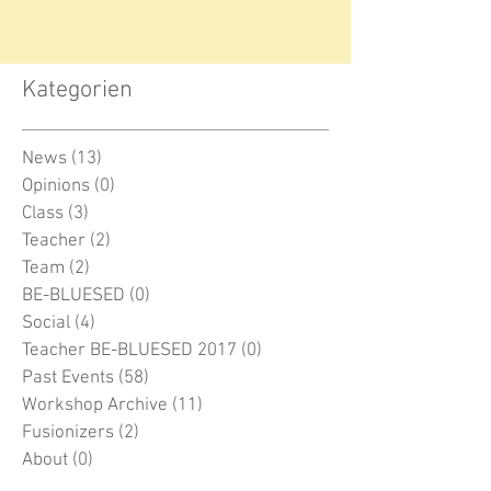
Kategorien
News
(13)
13 Beiträge
Opinions
(0)
0 Beiträge
Class
(3)
3 Beiträge
Teacher
(2)
2 Beiträge
Team
(2)
2 Beiträge
BE-BLUESED
(0)
0 Beiträge
Social
(4)
4 Beiträge
Teacher BE-BLUESED 2017
(0)
0 Beiträge
Past Events
(58)
58 Beiträge
Workshop Archive
(11)
11 Beiträge
Fusionizers
(2)
2 Beiträge
About
(0)
0 Beiträge