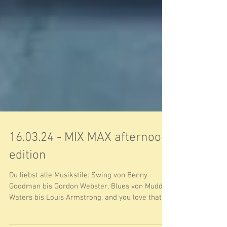
16.03.24 - MIX MAX afternoon
edition
Du liebst alle Musikstile: Swing von Benny
Goodman bis Gordon Webster, Blues von Muddy